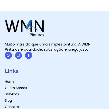
Muito mais do que uma simples pintura. A WMN
Pinturas é qualidade, satisfação e preço justo.
W
I
F
h
n
a
a
s
c
t
t
e
Links
s
a
b
a
g
o
p
r
o
Home
p
a
k
m
-
Quem Somos
f
Serviços
Blog
Contato