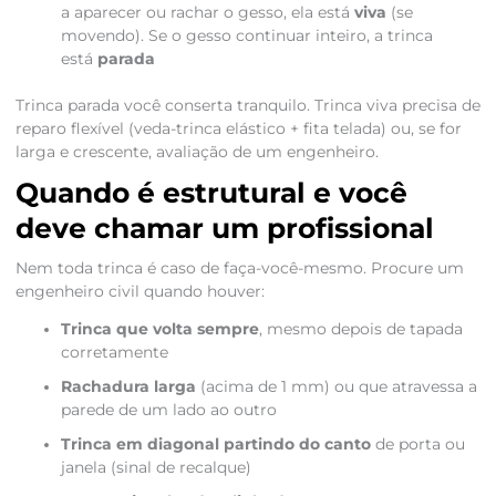
a aparecer ou rachar o gesso, ela está
viva
(se
movendo). Se o gesso continuar inteiro, a trinca
está
parada
Trinca parada você conserta tranquilo. Trinca viva precisa de
reparo flexível (veda-trinca elástico + fita telada) ou, se for
larga e crescente, avaliação de um engenheiro.
Quando é estrutural e você
deve chamar um profissional
Nem toda trinca é caso de faça-você-mesmo. Procure um
engenheiro civil quando houver:
Trinca que volta sempre
, mesmo depois de tapada
corretamente
Rachadura larga
(acima de 1 mm) ou que atravessa a
parede de um lado ao outro
Trinca em diagonal partindo do canto
de porta ou
janela (sinal de recalque)