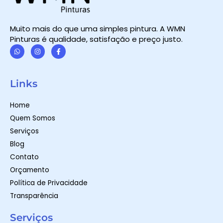
Muito mais do que uma simples pintura. A WMN
Pinturas é qualidade, satisfação e preço justo.
W
I
F
h
n
a
a
s
c
t
t
e
Links
s
a
b
a
g
o
p
r
o
Home
p
a
k
m
-
Quem Somos
f
Serviços
Blog
Contato
Orçamento
Política de Privacidade
Transparência
Serviços