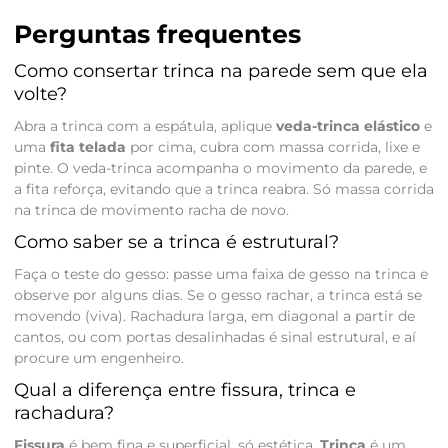
Perguntas frequentes
Como consertar trinca na parede sem que ela
volte?
Abra a trinca com a espátula, aplique
veda-trinca elástico
e
uma
fita telada
por cima, cubra com massa corrida, lixe e
pinte. O veda-trinca acompanha o movimento da parede, e
a fita reforça, evitando que a trinca reabra. Só massa corrida
na trinca de movimento racha de novo.
Como saber se a trinca é estrutural?
Faça o teste do gesso: passe uma faixa de gesso na trinca e
observe por alguns dias. Se o gesso rachar, a trinca está se
movendo (viva). Rachadura larga, em diagonal a partir de
cantos, ou com portas desalinhadas é sinal estrutural, e aí
procure um engenheiro.
Qual a diferença entre fissura, trinca e
rachadura?
Fissura
é bem fina e superficial, só estética.
Trinca
é um