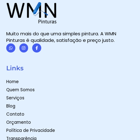
Muito mais do que uma simples pintura. A WMN
Pinturas é qualidade, satisfação e preço justo.
W
I
F
h
n
a
a
s
c
t
t
e
Links
s
a
b
a
g
o
p
r
o
Home
p
a
k
m
-
Quem Somos
f
Serviços
Blog
Contato
Orçamento
Política de Privacidade
Transparência