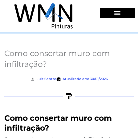
Ir
para
o
conteúdo
Quem Somos
Como consertar muro com
infiltração?
Luiz Santos
Atualizado em: 30/01/2026
Como consertar muro com
infiltração?