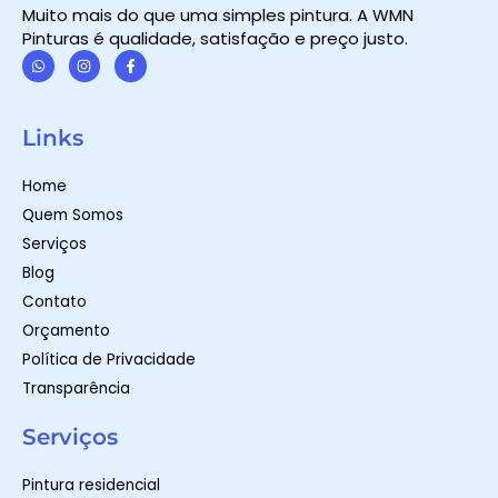
Muito mais do que uma simples pintura. A WMN
Pinturas é qualidade, satisfação e preço justo.
W
I
F
h
n
a
a
s
c
t
t
e
Links
s
a
b
a
g
o
p
r
o
Home
p
a
k
m
-
Quem Somos
f
Serviços
Blog
Contato
Orçamento
Política de Privacidade
Transparência
Serviços
Pintura residencial