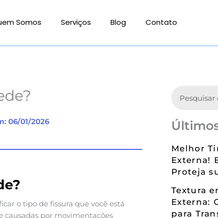
uem Somos
Serviços
Blog
Contato
Search
rede?
m: 06/01/2026
Últimos
Melhor Ti
Externa! 
Proteja s
de?
Textura 
Externa: 
ficar o tipo de fissura que você está
para Tran
ente causadas por movimentações