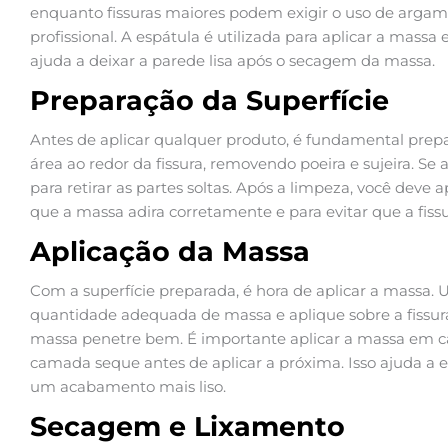
enquanto fissuras maiores podem exigir o uso de arga
profissional. A espátula é utilizada para aplicar a massa e
ajuda a deixar a parede lisa após o secagem da massa.
Preparação da Superfície
Antes de aplicar qualquer produto, é fundamental prepara
área ao redor da fissura, removendo poeira e sujeira. Se a
para retirar as partes soltas. Após a limpeza, você deve 
que a massa adira corretamente e para evitar que a fis
Aplicação da Massa
Com a superfície preparada, é hora de aplicar a massa.
quantidade adequada de massa e aplique sobre a fissur
massa penetre bem. É importante aplicar a massa em c
camada seque antes de aplicar a próxima. Isso ajuda a e
um acabamento mais liso.
Secagem e Lixamento