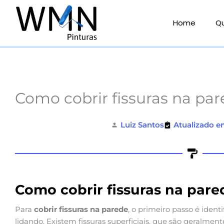
Ir
para
Home
Q
o
conteúdo
Como cobrir fissuras na pa
Luiz Santos
Atualizado e
Como cobrir fissuras na pare
Para
cobrir fissuras na parede
, o primeiro passo é identi
lidando. Existem fissuras superficiais, que são geralm