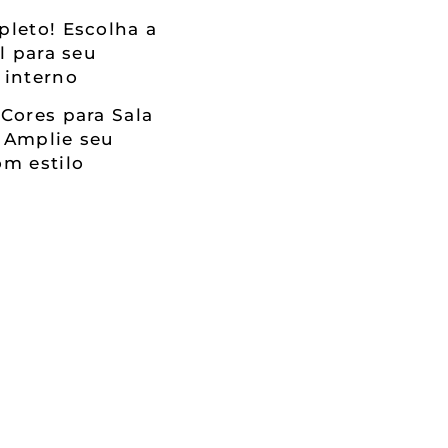
leto! Escolha a
al para seu
 interno
Cores para Sala
 Amplie seu
m estilo