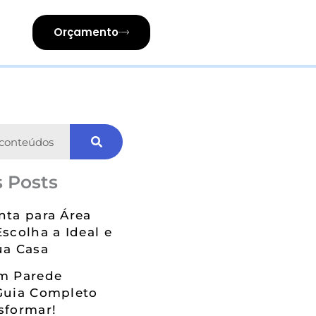
Orçamento
 Posts
nta para Área
Escolha a Ideal e
ua Casa
em Parede
Guia Completo
sformar!