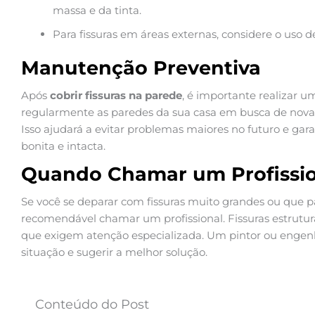
massa e da tinta.
Para fissuras em áreas externas, considere o uso de
Manutenção Preventiva
Após
cobrir fissuras na parede
, é importante realizar 
regularmente as paredes da sua casa em busca de novas 
Isso ajudará a evitar problemas maiores no futuro e ga
bonita e intacta.
Quando Chamar um Profissio
Se você se deparar com fissuras muito grandes ou que p
recomendável chamar um profissional. Fissuras estrutur
que exigem atenção especializada. Um pintor ou engenhe
situação e sugerir a melhor solução.
Conteúdo do Post