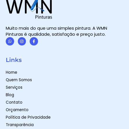
Muito mais do que uma simples pintura. A WMN
Pinturas é qualidade, satisfação e preço justo.
W
I
F
h
n
a
a
s
c
t
t
e
Links
s
a
b
a
g
o
p
r
o
Home
p
a
k
m
-
Quem Somos
f
Serviços
Blog
Contato
Orçamento
Política de Privacidade
Transparência