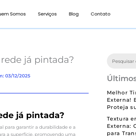
uem Somos
Serviços
Blog
Contato
Search
rede já pintada?
m: 03/12/2025
Últimos
Melhor Ti
Externa! 
Proteja s
ede já pintada?
Textura 
Externa: 
 para garantir a durabilidade e a
para Tran
ara a superfície, promovendo uma