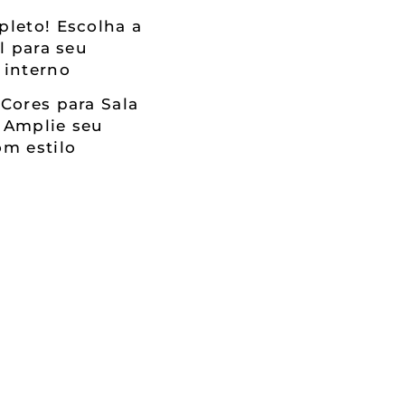
leto! Escolha a
al para seu
 interno
Cores para Sala
 Amplie seu
m estilo