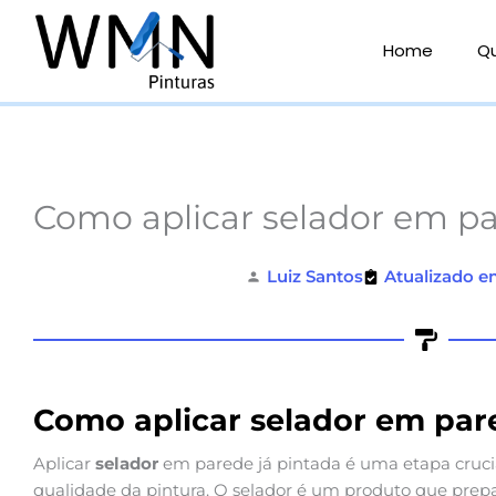
Ir
para
Home
Q
o
conteúdo
Como aplicar selador em pa
Luiz Santos
Atualizado e
Como aplicar selador em par
Aplicar
selador
em parede já pintada é uma etapa crucial
qualidade da pintura. O selador é um produto que prep