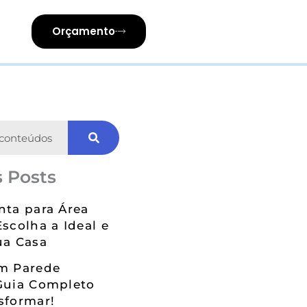
Orçamento
 Posts
nta para Área
Escolha a Ideal e
ua Casa
em Parede
Guia Completo
sformar!