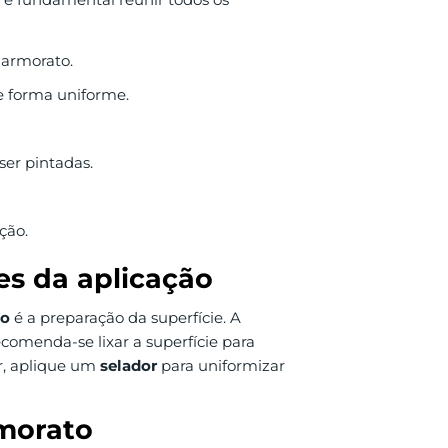
 marmorato.
de forma uniforme.
ser pintadas.
ção.
es da aplicação
to
é a preparação da superfície. A
ecomenda-se lixar a superfície para
r, aplique um
selador
para uniformizar
rmorato