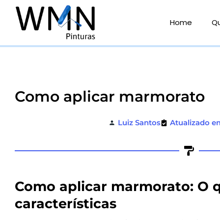
Ir
para
Home
Q
o
conteúdo
Como aplicar marmorato
Luiz Santos
Atualizado e
Como aplicar marmorato: O q
características