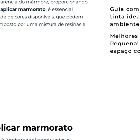
parência do mármore, proporcionando
Guia comp
a
aplicar marmorato
, é essencial
tinta ide
dade de cores disponíveis, que podem
ambiente
mposto por uma mistura de resinas e
Melhores 
Pequena!
espaço co
plicar marmorato
, é fundamental reunir todos os