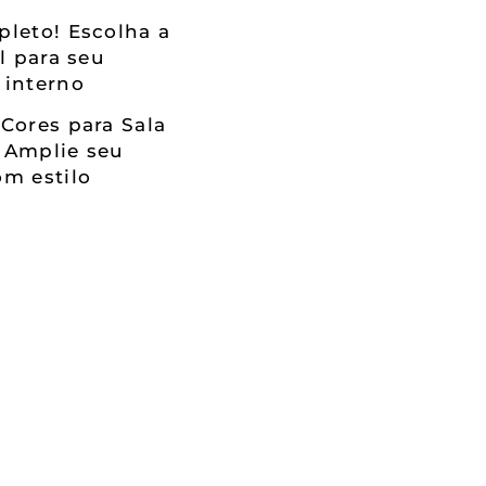
leto! Escolha a
al para seu
 interno
Cores para Sala
 Amplie seu
m estilo