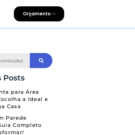
Orçamento
 Posts
nta para Área
Escolha a Ideal e
ua Casa
em Parede
Guia Completo
sformar!