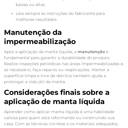
baixas ou altas.
Leia sempre as instruções do fabricante para
melhores resultados.
Manutenção da
impermeabilização
Após a aplicação da manta líquida, a
manutenção
é
fundamental para garantir a durabilidade do produto.
Realize inspeções periódicas nas áreas impermeabilizadas e,
se necessário, faça reparos ou reaplicações. Manter a
superfície limpa e livre de detritos também ajuda a
prolongar a vida útil da manta.
Considerações finais sobre a
aplicação de manta líquida
Aprender como aplicar manta líquida é uma habilidade
valiosa para quem está reformando ou construindo sua
casa. Com as técnicas corretas e os materiais adequados,