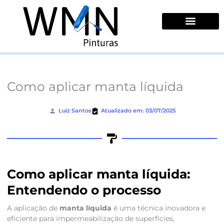
Ir
para
o
conteúdo
Quem Somos
Como aplicar manta líquida
Luiz Santos
Atualizado em: 03/07/2025
Como aplicar manta líquida:
Entendendo o processo
A aplicação de
manta líquida
é uma técnica inovadora e
eficiente para impermeabilização de superfícies,