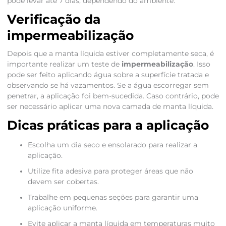
pode levar até 7 dias, dependendo do ambiente.
Verificação da
impermeabilização
Depois que a manta líquida estiver completamente seca, é
importante realizar um teste de
impermeabilização
. Isso
pode ser feito aplicando água sobre a superfície tratada e
observando se há vazamentos. Se a água escorregar sem
penetrar, a aplicação foi bem-sucedida. Caso contrário, pode
ser necessário aplicar uma nova camada de manta líquida.
Dicas práticas para a aplicação
Escolha um dia seco e ensolarado para realizar a
aplicação.
Utilize fita adesiva para proteger áreas que não
devem ser cobertas.
Trabalhe em pequenas seções para garantir uma
aplicação uniforme.
Evite aplicar a manta líquida em temperaturas muito