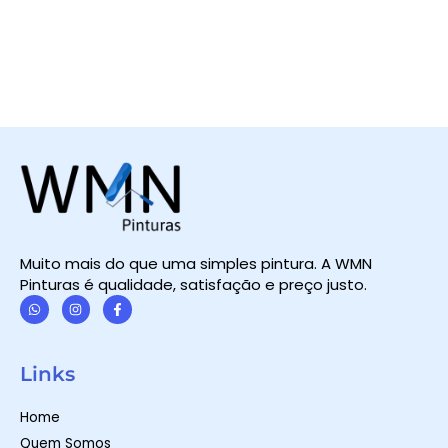
Muito mais do que uma simples pintura. A WMN
Pinturas é qualidade, satisfação e preço justo.
W
I
F
h
n
a
a
s
c
t
t
e
Links
s
a
b
a
g
o
p
r
o
Home
p
a
k
m
-
Quem Somos
f