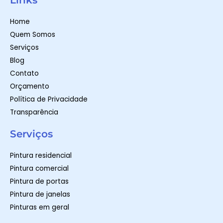
Links
s
a
b
a
g
o
p
r
o
Home
p
a
k
m
-
Quem Somos
f
Serviços
Blog
Contato
Orçamento
Política de Privacidade
Transparência
Serviços
Pintura residencial
Pintura comercial
Pintura de portas
Pintura de janelas
Pinturas em geral