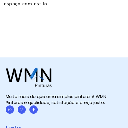
espaço com estilo
Muito mais do que uma simples pintura. A WMN
Pinturas é qualidade, satisfação e preço justo.
W
I
F
h
n
a
a
s
c
t
t
e