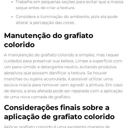
Trabalhe em pequenas seções para evitar que a massa
seque antes de criar a textura.
Considere a iluminação do ambiente, pois ela pode
alterar a percepção das cores.
Manutenção do grafiato
colorido
A manutenção do grafiato colorido é simples, mas requer
cuidados para preservar sua beleza. Limpe a superfície com
um pano úmido e detergente neutro, evitando produtos
abrasivos que possam danificar a textura. Se houver
manchas ou sujeira acumulada, é possível utilizar uma
escova macia para remover sem agredir a pintura. Em caso
de danos, a área afetada pode ser reparada com a aplicação
de uma nova camada de grafiato.
Considerações finais sobre a
aplicação de grafiato colorido
Aplicar grafiato colorido é uma excelente maneira de