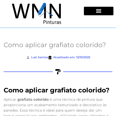
Ir
para
o
conteúdo
Quem Somos
Como aplicar grafiato colorido?
Luiz Santos
Atualizado em: 13/10/2025
Como aplicar grafiato colorido?
Aplicar
grafiato colorido
é uma técnica de pintura que
proporciona um acabamento texturizado e decorativo às
paredes. Essa técnica é ideal para quem deseja dar um
toque especial aos ambientes, utilizando cores vibrantes e