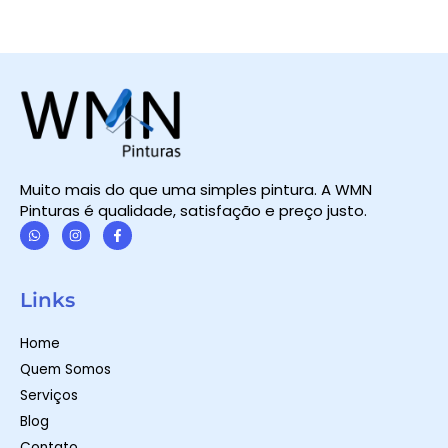
Muito mais do que uma simples pintura. A WMN
Pinturas é qualidade, satisfação e preço justo.
W
I
F
h
n
a
a
s
c
t
t
e
Links
s
a
b
a
g
o
p
r
o
Home
p
a
k
m
-
Quem Somos
f
Serviços
Blog
Contato