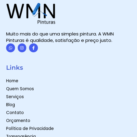
Muito mais do que uma simples pintura. A WMN
Pinturas é qualidade, satisfação e preço justo.
W
I
F
h
n
a
a
s
c
t
t
e
Links
s
a
b
a
g
o
p
r
o
Home
p
a
k
m
-
Quem Somos
f
Serviços
Blog
Contato
Orçamento
Política de Privacidade
Transparência