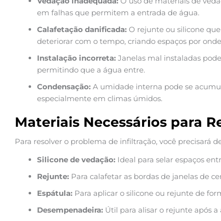
Vedação inadequada:
O uso de materiais de veda
em falhas que permitem a entrada de água.
Calafetação danificada:
O rejunte ou silicone qu
deteriorar com o tempo, criando espaços por onde 
Instalação incorreta:
Janelas mal instaladas pode
permitindo que a água entre.
Condensação:
A umidade interna pode se acumular
especialmente em climas úmidos.
Materiais Necessários para R
Para resolver o problema de infiltração, você precisará d
Silicone de vedação:
Ideal para selar espaços entr
Rejunte:
Para calafetar as bordas de janelas de ce
Espátula:
Para aplicar o silicone ou rejunte de fo
Desempenadeira:
Útil para alisar o rejunte após a