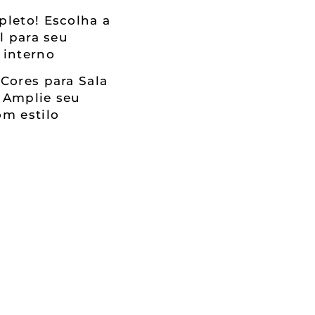
leto! Escolha a
al para seu
 interno
Cores para Sala
 Amplie seu
m estilo