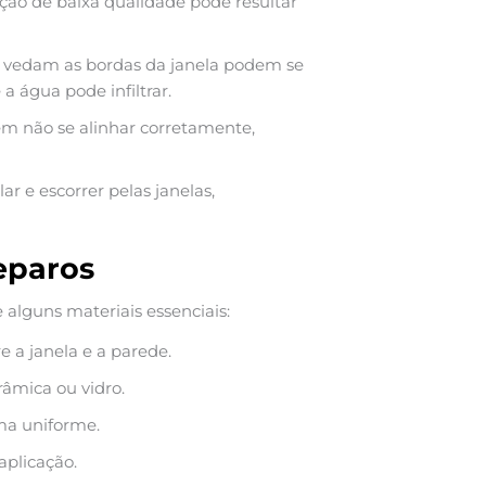
ção de baixa qualidade pode resultar
e vedam as bordas da janela podem se
a água pode infiltrar.
m não se alinhar corretamente,
 e escorrer pelas janelas,
eparos
e alguns materiais essenciais:
e a janela e a parede.
râmica ou vidro.
rma uniforme.
 aplicação.