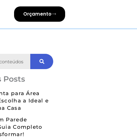
Orçamento
 Posts
nta para Área
Escolha a Ideal e
ua Casa
em Parede
Guia Completo
sformar!