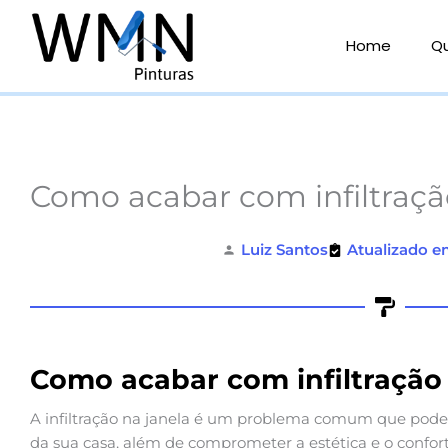
Ir
para
Home
Q
o
conteúdo
Como acabar com infiltraçã
Luiz Santos
Atualizado e
Como acabar com infiltração 
A infiltração na janela é um problema comum que pode c
da sua casa, além de comprometer a estética e o confo