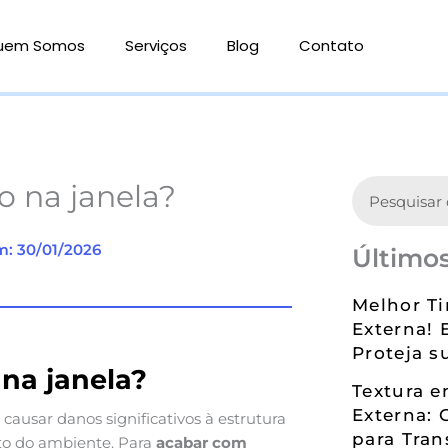
uem Somos
Serviços
Blog
Contato
Search
o na janela?
m: 30/01/2026
Últimos
Melhor Ti
Externa! 
Proteja s
na janela?
Textura 
Externa: 
ausar danos significativos à estrutura
para Tran
rto do ambiente. Para
acabar com