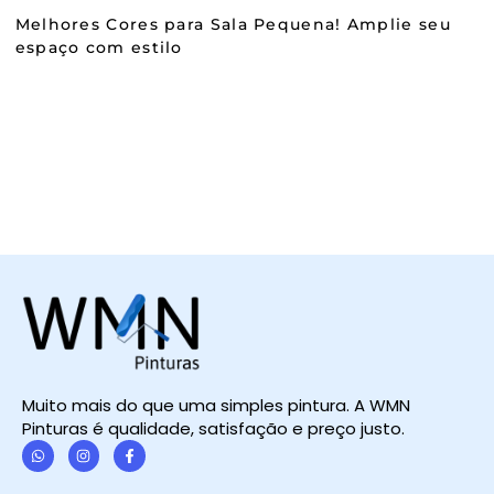
Melhores Cores para Sala Pequena! Amplie seu
espaço com estilo
Muito mais do que uma simples pintura. A WMN
Pinturas é qualidade, satisfação e preço justo.
W
I
F
h
n
a