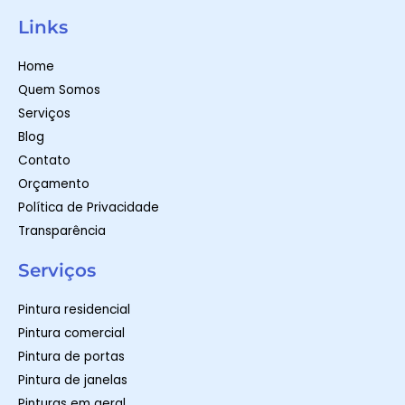
a
s
c
t
t
e
Links
s
a
b
a
g
o
p
r
o
Home
p
a
k
m
-
Quem Somos
f
Serviços
Blog
Contato
Orçamento
Política de Privacidade
Transparência
Serviços
Pintura residencial
Pintura comercial
Pintura de portas
Pintura de janelas
Pinturas em geral