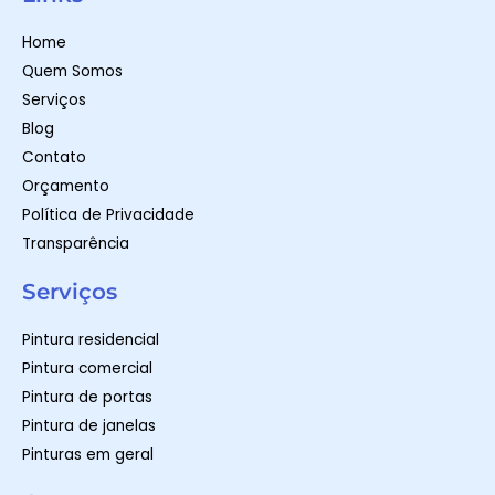
s
a
b
a
g
o
p
r
o
Home
p
a
k
m
-
Quem Somos
f
Serviços
Blog
Contato
Orçamento
Política de Privacidade
Transparência
Serviços
Pintura residencial
Pintura comercial
Pintura de portas
Pintura de janelas
Pinturas em geral