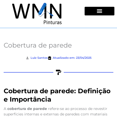
Ir
para
o
conteúdo
Quem Somos
Cobertura de parede
Luiz Santos
Atualizado em: 23/04/2025
Cobertura de parede: Definição
e Importância
A
cobertura de parede
refere-se ao processo de revestir
superfícies internas e externas de paredes com materiais