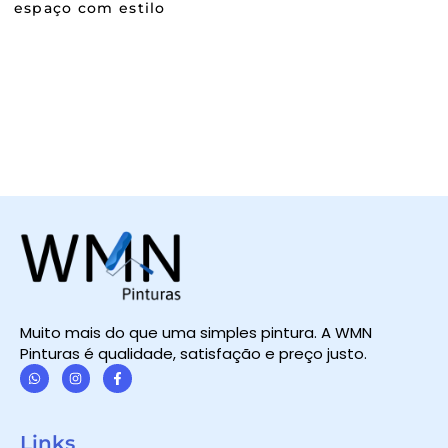
espaço com estilo
Muito mais do que uma simples pintura. A WMN
Pinturas é qualidade, satisfação e preço justo.
W
I
F
h
n
a
a
s
c
t
t
e
Links