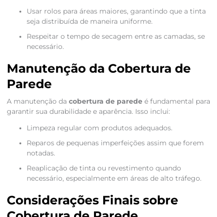
Usar rolos para áreas maiores, garantindo que a tinta
seja distribuída de maneira uniforme.
Respeitar o tempo de secagem entre as camadas, se
necessário.
Manutenção da Cobertura de
Parede
A manutenção da
cobertura de parede
é fundamental para
garantir sua durabilidade e aparência. Isso inclui:
Limpeza regular com produtos adequados.
Reparos de pequenas imperfeições assim que forem
notadas.
Reaplicação de tinta ou revestimento quando
necessário, especialmente em áreas de alto tráfego.
Considerações Finais sobre
Cobertura de Parede