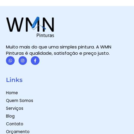
Muito mais do que uma simples pintura. A WMN
Pinturas é qualidade, satisfação e preço justo.
W
I
F
h
n
a
a
s
c
t
t
e
Links
s
a
b
a
g
o
p
r
o
Home
p
a
k
m
-
Quem Somos
f
Serviços
Blog
Contato
Orçamento