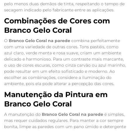
pelo menos duas demãos de tinta, respeitando o tempo de
secagem indicado pelo fabricante entre as aplicações.
Combinações de Cores com
Branco Gelo Coral
O
Branco Gelo Coral na parede
combina perfeitamente
com uma variedade de outras cores. Tons pastéis, como
azul claro, verde menta e rosa suave, criam um ambiente
delicado e harmonioso. Para um contraste mais marcante,
o uso de cores escuras, como cinza carvão ou azul marinho,
pode resultar em um efeito sofisticado e moderno. Ao
escolher as combinações, considere a iluminação do
ambiente, pois ela pode alterar a percepção das cores.
Manutenção da Pintura em
Branco Gelo Coral
A manutenção do
Branco Gelo Coral na parede
é simples,
mas requer cuidados regulares. Para manter a cor sempre
bonita, limpe as paredes com um pano úmido e detergente