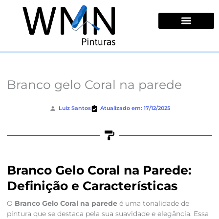
Ir
para
o
conteúdo
Quem Somos
Branco gelo Coral na parede
Luiz Santos
Atualizado em: 17/12/2025
Branco Gelo Coral na Parede:
Definição e Características
O
Branco Gelo Coral na parede
é uma tonalidade de
pintura que se destaca pela sua suavidade e elegância. Essa