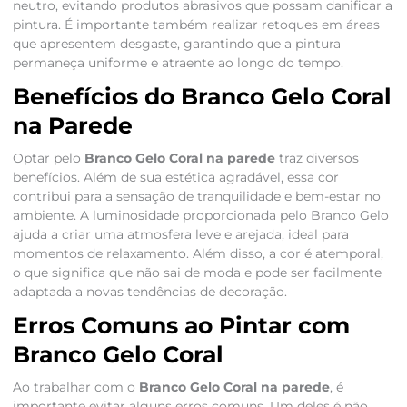
neutro, evitando produtos abrasivos que possam danificar a
pintura. É importante também realizar retoques em áreas
que apresentem desgaste, garantindo que a pintura
permaneça uniforme e atraente ao longo do tempo.
Benefícios do Branco Gelo Coral
na Parede
Optar pelo
Branco Gelo Coral na parede
traz diversos
benefícios. Além de sua estética agradável, essa cor
contribui para a sensação de tranquilidade e bem-estar no
ambiente. A luminosidade proporcionada pelo Branco Gelo
ajuda a criar uma atmosfera leve e arejada, ideal para
momentos de relaxamento. Além disso, a cor é atemporal,
o que significa que não sai de moda e pode ser facilmente
adaptada a novas tendências de decoração.
Erros Comuns ao Pintar com
Branco Gelo Coral
Ao trabalhar com o
Branco Gelo Coral na parede
, é
importante evitar alguns erros comuns. Um deles é não