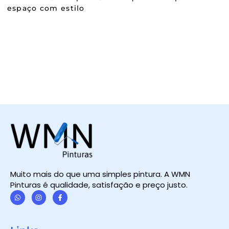
espaço com estilo
Muito mais do que uma simples pintura. A WMN
Pinturas é qualidade, satisfação e preço justo.
W
I
F
h
n
a
a
s
c
t
t
e