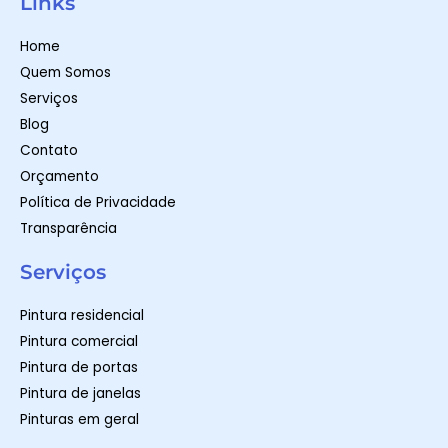
Links
s
a
b
a
g
o
p
r
o
Home
p
a
k
m
-
Quem Somos
f
Serviços
Blog
Contato
Orçamento
Política de Privacidade
Transparência
Serviços
Pintura residencial
Pintura comercial
Pintura de portas
Pintura de janelas
Pinturas em geral