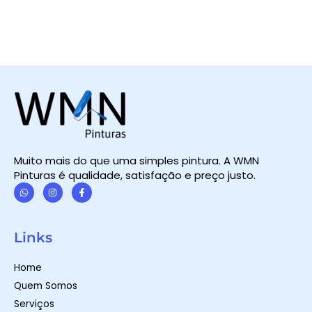
Muito mais do que uma simples pintura. A WMN
Pinturas é qualidade, satisfação e preço justo.
W
I
F
h
n
a
a
s
c
t
t
e
Links
s
a
b
a
g
o
p
r
o
Home
p
a
k
m
-
Quem Somos
f
Serviços