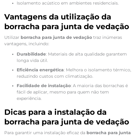
Isolamento acústico em ambientes residenciais.
Vantagens da utilização da
borracha para junta de vedação
Utilizar
borracha para junta de vedação
traz inúmeras
vantagens, incluindo:
Durabilidade
: Materiais de alta qualidade garantem
longa vida útil.
Eficiência energética
: Melhora o isolamento térmico,
reduzindo custos com climatização.
Facilidade de instalação
: A maioria das borrachas é
fácil de aplicar, mesmo para quem não tem
experiência.
Dicas para a instalação da
borracha para junta de vedação
Para garantir uma instalação eficaz da
borracha para junta