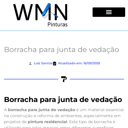
Ir
para
o
conteúdo
Quem Somos
Borracha para junta de vedação
Luiz Santos
Atualizado em: 16/09/2025
Borracha para junta de vedação
A
borracha para junta de vedação
é um material essencial
na construção e reforma de ambientes, especialmente em
projetos de
pintura residencial
. Este tipo de borracha é
utilizado para selar espaços entre diferentes superfícies,