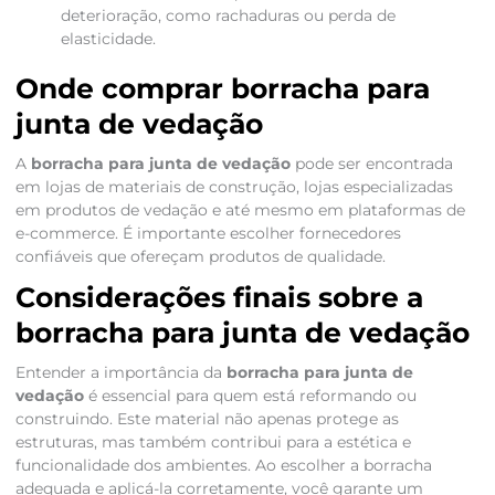
deterioração, como rachaduras ou perda de
elasticidade.
Onde comprar borracha para
junta de vedação
A
borracha para junta de vedação
pode ser encontrada
em lojas de materiais de construção, lojas especializadas
em produtos de vedação e até mesmo em plataformas de
e-commerce. É importante escolher fornecedores
confiáveis que ofereçam produtos de qualidade.
Considerações finais sobre a
borracha para junta de vedação
Entender a importância da
borracha para junta de
vedação
é essencial para quem está reformando ou
construindo. Este material não apenas protege as
estruturas, mas também contribui para a estética e
funcionalidade dos ambientes. Ao escolher a borracha
adequada e aplicá-la corretamente, você garante um