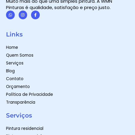
Muito mais do que uma simples pintura. A WMN
Pinturas é qualidade, satisfação e preço justo.
W
I
F
h
n
a
a
s
c
t
t
e
Links
s
a
b
a
g
o
p
r
o
Home
p
a
k
m
-
Quem Somos
f
Serviços
Blog
Contato
Orçamento
Política de Privacidade
Transparência
Serviços
Pintura residencial