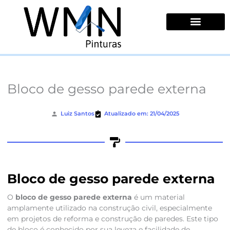
Ir
para
o
conteúdo
Quem Somos
Bloco de gesso parede externa
Luiz Santos
Atualizado em: 21/04/2025
Bloco de gesso parede externa
O
bloco de gesso parede externa
é um material
amplamente utilizado na construção civil, especialmente
em projetos de reforma e construção de paredes. Este tipo
de bloco é conhecido por sua leveza e facilidade de