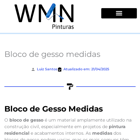
Ir
para
o
conteúdo
Quem Somos
Bloco de gesso medidas
Luiz Santos
Atualizado em: 21/04/2025
Bloco de Gesso Medidas
O
bloco de gesso
é um material amplamente utilizado na
construção civil, especialmente em projetos de
pintura
residencial
e acabamentos internos. As
medidas
dos
blocos de gesso podem variar, mas os mais comuns têm