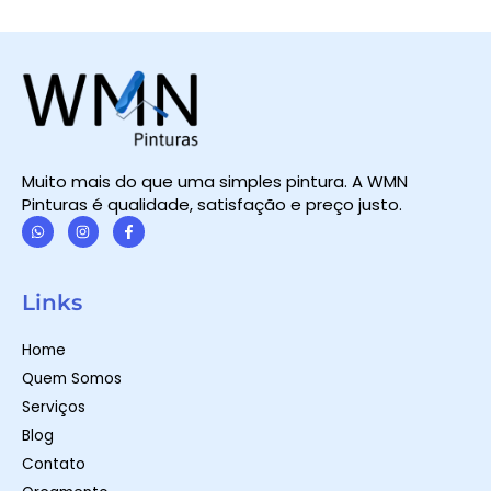
Muito mais do que uma simples pintura. A WMN
Pinturas é qualidade, satisfação e preço justo.
W
I
F
h
n
a
a
s
c
t
t
e
Links
s
a
b
a
g
o
p
r
o
Home
p
a
k
m
-
Quem Somos
f
Serviços
Blog
Contato