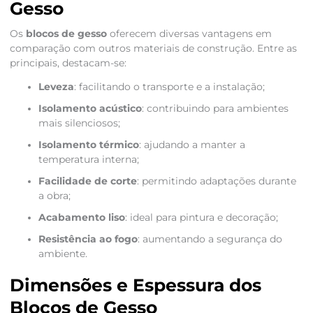
Gesso
Os
blocos de gesso
oferecem diversas vantagens em
comparação com outros materiais de construção. Entre as
principais, destacam-se:
Leveza
: facilitando o transporte e a instalação;
Isolamento acústico
: contribuindo para ambientes
mais silenciosos;
Isolamento térmico
: ajudando a manter a
temperatura interna;
Facilidade de corte
: permitindo adaptações durante
a obra;
Acabamento liso
: ideal para pintura e decoração;
Resistência ao fogo
: aumentando a segurança do
ambiente.
Dimensões e Espessura dos
Blocos de Gesso