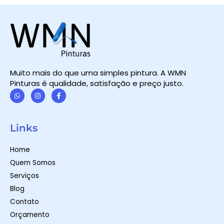
Muito mais do que uma simples pintura. A WMN
Pinturas é qualidade, satisfação e preço justo.
W
I
F
h
n
a
a
s
c
t
t
e
Links
s
a
b
a
g
o
p
r
o
Home
p
a
k
m
-
Quem Somos
f
Serviços
Blog
Contato
Orçamento