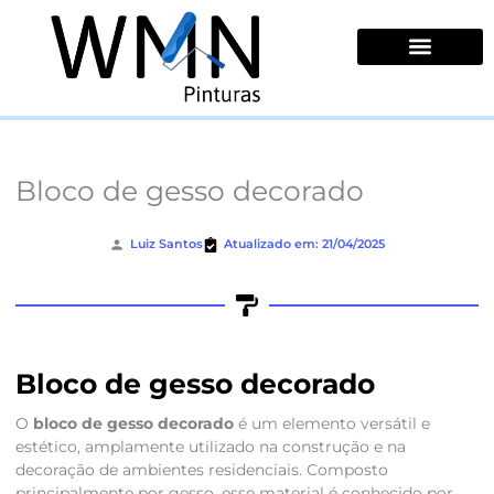
Ir
para
o
conteúdo
Quem Somos
Bloco de gesso decorado
Luiz Santos
Atualizado em: 21/04/2025
Bloco de gesso decorado
O
bloco de gesso decorado
é um elemento versátil e
estético, amplamente utilizado na construção e na
decoração de ambientes residenciais. Composto
principalmente por gesso, esse material é conhecido por