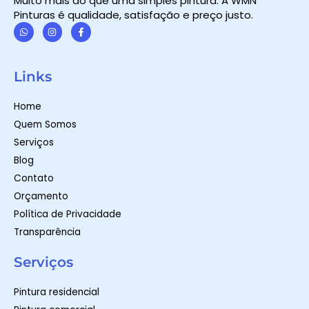
Muito mais do que uma simples pintura. A WMN
Pinturas é qualidade, satisfação e preço justo.
W
I
F
h
n
a
a
s
c
t
t
e
Links
s
a
b
a
g
o
p
r
o
Home
p
a
k
m
-
Quem Somos
f
Serviços
Blog
Contato
Orçamento
Política de Privacidade
Transparência
Serviços
Pintura residencial