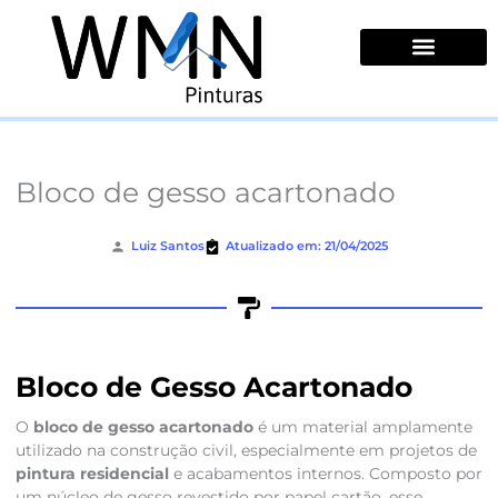
Ir
para
o
conteúdo
Quem Somos
Bloco de gesso acartonado
Luiz Santos
Atualizado em: 21/04/2025
Bloco de Gesso Acartonado
O
bloco de gesso acartonado
é um material amplamente
utilizado na construção civil, especialmente em projetos de
pintura residencial
e acabamentos internos. Composto por
um núcleo de gesso revestido por papel cartão, esse