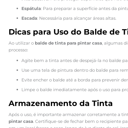
Espátula
: Para preparar a superfície antes da pint
Escada
: Necessária para alcançar áreas altas.
Dicas para Uso do Balde de T
Ao utilizar o
balde de tinta para pintar casa
, algumas d
processo:
Agite bem a tinta antes de despejá-la no balde 
Use uma tela de pintura dentro do balde para remo
Evite encher o balde até a borda para prevenir d
Limpe o balde imediatamente após o uso para prol
Armazenamento da Tinta
Após o uso, é importante armazenar corretamente a ti
pintar casa
. Certifique-se de fechar bem o recipiente p