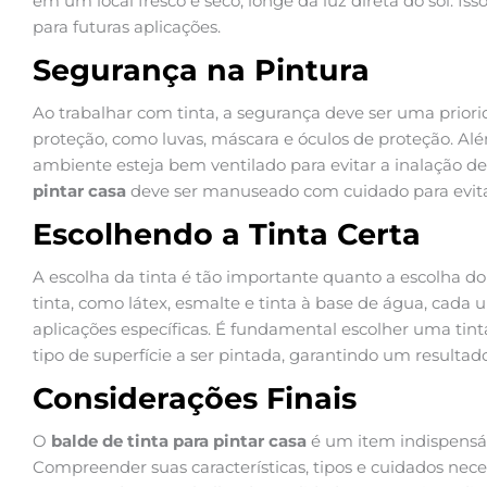
em um local fresco e seco, longe da luz direta do sol. Is
para futuras aplicações.
Segurança na Pintura
Ao trabalhar com tinta, a segurança deve ser uma prior
proteção, como luvas, máscara e óculos de proteção. Alé
ambiente esteja bem ventilado para evitar a inalação de
pintar casa
deve ser manuseado com cuidado para evit
Escolhendo a Tinta Certa
A escolha da tinta é tão importante quanto a escolha do
tinta, como látex, esmalte e tinta à base de água, cada 
aplicações específicas. É fundamental escolher uma tin
tipo de superfície a ser pintada, garantindo um resultado 
Considerações Finais
O
balde de tinta para pintar casa
é um item indispensáv
Compreender suas características, tipos e cuidados nece