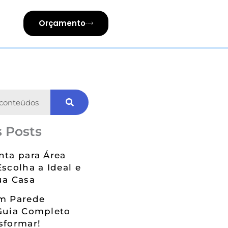
Orçamento
 Posts
nta para Área
Escolha a Ideal e
ua Casa
em Parede
Guia Completo
sformar!