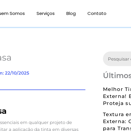
uem Somos
Serviços
Blog
Contato
Search
asa
m: 22/10/2025
Últimos
Melhor Ti
Externa! 
Proteja s
sa
Textura 
Externa: 
ssenciais em qualquer projeto de
para Tran
litar a aplicação da tinta em diversas