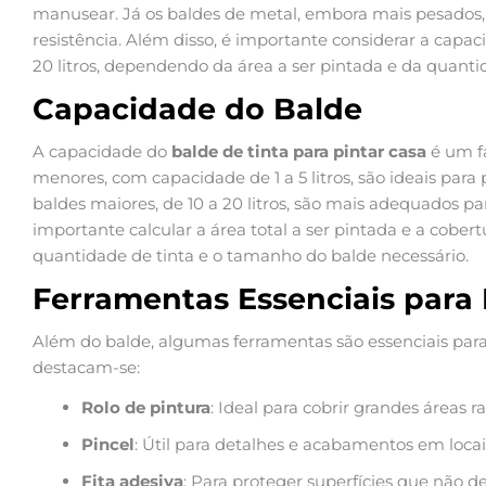
manusear. Já os baldes de metal, embora mais pesados,
resistência. Além disso, é importante considerar a capac
20 litros, dependendo da área a ser pintada e da quantid
Capacidade do Balde
A capacidade do
balde de tinta para pintar casa
é um fa
menores, com capacidade de 1 a 5 litros, são ideais par
baldes maiores, de 10 a 20 litros, são mais adequados pa
importante calcular a área total a ser pintada e a cober
quantidade de tinta e o tamanho do balde necessário.
Ferramentas Essenciais para 
Além do balde, algumas ferramentas são essenciais para 
destacam-se:
Rolo de pintura
: Ideal para cobrir grandes áreas 
Pincel
: Útil para detalhes e acabamentos em locais 
Fita adesiva
: Para proteger superfícies que não d