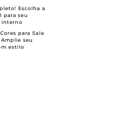
leto! Escolha a
al para seu
 interno
Cores para Sala
 Amplie seu
m estilo