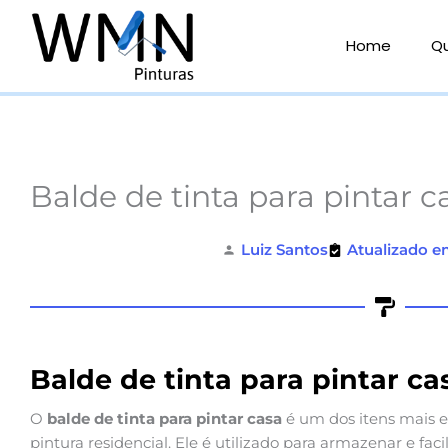
Ir
para
Home
Q
o
conteúdo
Balde de tinta para pintar c
Luiz Santos
Atualizado e
Balde de tinta para pintar ca
O
balde de tinta para pintar casa
é um dos itens mais e
pintura residencial. Ele é utilizado para armazenar e faci