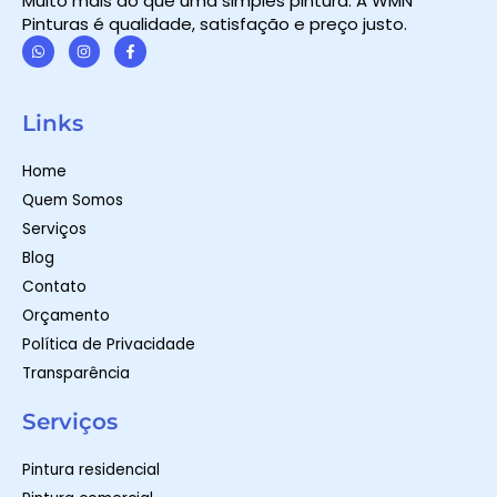
Muito mais do que uma simples pintura. A WMN
Pinturas é qualidade, satisfação e preço justo.
W
I
F
h
n
a
a
s
c
t
t
e
Links
s
a
b
a
g
o
p
r
o
Home
p
a
k
m
-
Quem Somos
f
Serviços
Blog
Contato
Orçamento
Política de Privacidade
Transparência
Serviços
Pintura residencial