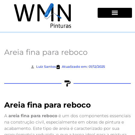
Ir
para
o
conteúdo
Quem Somos
Areia fina para reboco
Luiz Santos
Atualizado em: 01/12/2025
Areia fina para reboco
A
areia fina para reboco
é um dos componentes essenciais
na construção civil, especialmente em obras de pintura e
acabamento. Este tipo de areia é caracterizado por sua
granulometria reduzida, o que a torna ideal para a mistura