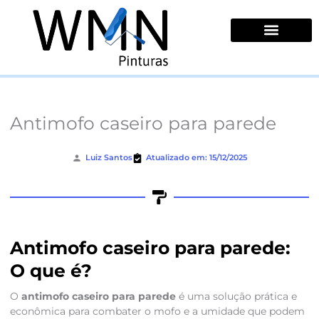
Ir
para
o
conteúdo
Quem Somos
Antimofo caseiro para parede
Luiz Santos
Atualizado em: 15/12/2025
Antimofo caseiro para parede:
O que é?
O
antimofo caseiro para parede
é uma solução prática e
econômica para combater o mofo e a umidade que podem