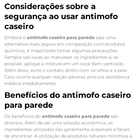
Considerações sobre a
segurança ao usar antimofo
caseiro
Embora o
antimofo caseiro para parede
seja uma
alternativa mais segura em comparação com produtos
químicos, é importante tomar algumas precauções.
Sempre use luvas ao manusear os ingredientes e, se
possível, aplique a mistura em um local bem ventilado.
Além disso, evite o contato direto com os olhos e a pele.
Caso ocorra qualquer reação adversa, procure assistência
médica imediatamente.
Benefícios do antimofo caseiro
para parede
Os benefícios do
antimofo caseiro para parede
são
diversos. Além de ser uma solução econômica, os
ingredientes utilizados são geralmente acessíveis e fáceis
de encontrar. A utilização de produtos naturais minimiza a