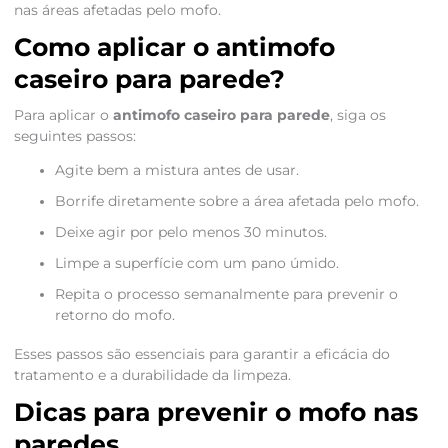
nas áreas afetadas pelo mofo.
Como aplicar o antimofo
caseiro para parede?
Para aplicar o
antimofo caseiro para parede
, siga os
seguintes passos:
Agite bem a mistura antes de usar.
Borrife diretamente sobre a área afetada pelo mofo.
Deixe agir por pelo menos 30 minutos.
Limpe a superfície com um pano úmido.
Repita o processo semanalmente para prevenir o
retorno do mofo.
Esses passos são essenciais para garantir a eficácia do
tratamento e a durabilidade da limpeza.
Dicas para prevenir o mofo nas
paredes