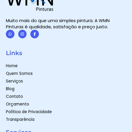
Muito mais do que uma simples pintura. A WMN
Pinturas é qualidade, satisfação e preço justo.
W
I
F
h
n
a
a
s
c
t
t
e
Links
s
a
b
a
g
o
p
r
o
Home
p
a
k
m
-
Quem Somos
f
Serviços
Blog
Contato
Orçamento
Política de Privacidade
Transparência