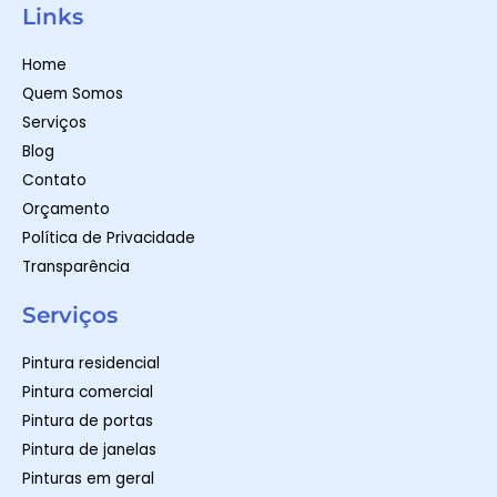
t
t
e
Links
s
a
b
a
g
o
p
r
o
Home
p
a
k
m
-
Quem Somos
f
Serviços
Blog
Contato
Orçamento
Política de Privacidade
Transparência
Serviços
Pintura residencial
Pintura comercial
Pintura de portas
Pintura de janelas
Pinturas em geral