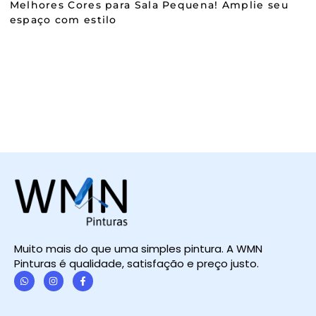
Melhores Cores para Sala Pequena! Amplie seu
espaço com estilo
Muito mais do que uma simples pintura. A WMN
Pinturas é qualidade, satisfação e preço justo.
W
I
F
h
n
a
a
s
c