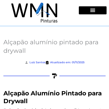
Ir
para
o
conteúdo
Quem Somos
Alçapão alumínio pintado para
drywall
Luiz Santos
Atualizado em: 01/11/2025
Alçapão Alumínio Pintado para
Drywall