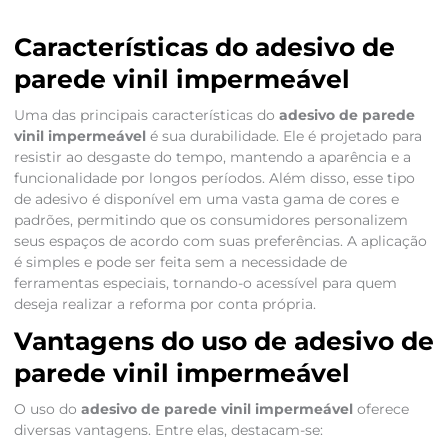
Características do adesivo de
parede vinil impermeável
Uma das principais características do
adesivo de parede
vinil impermeável
é sua durabilidade. Ele é projetado para
resistir ao desgaste do tempo, mantendo a aparência e a
funcionalidade por longos períodos. Além disso, esse tipo
de adesivo é disponível em uma vasta gama de cores e
padrões, permitindo que os consumidores personalizem
seus espaços de acordo com suas preferências. A aplicação
é simples e pode ser feita sem a necessidade de
ferramentas especiais, tornando-o acessível para quem
deseja realizar a reforma por conta própria.
Vantagens do uso de adesivo de
parede vinil impermeável
O uso do
adesivo de parede vinil impermeável
oferece
diversas vantagens. Entre elas, destacam-se: