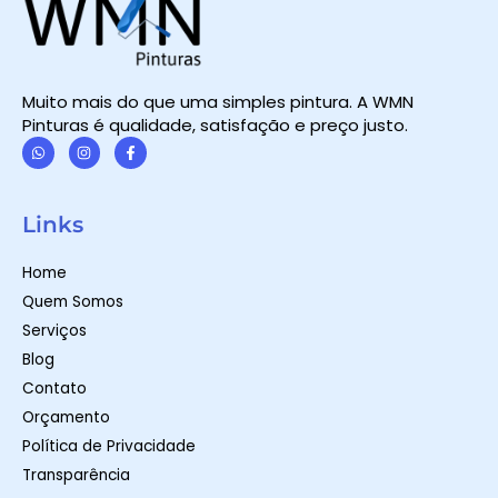
Muito mais do que uma simples pintura. A WMN
Pinturas é qualidade, satisfação e preço justo.
W
I
F
h
n
a
a
s
c
t
t
e
Links
s
a
b
a
g
o
p
r
o
Home
p
a
k
m
-
Quem Somos
f
Serviços
Blog
Contato
Orçamento
Política de Privacidade
Transparência