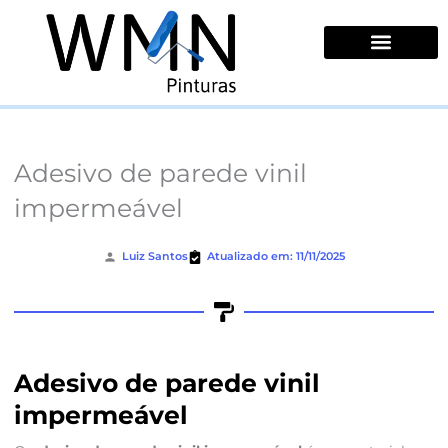
Ir
para
o
conteúdo
Quem Somos
Adesivo de parede vinil
impermeável
Luiz Santos
Atualizado em: 11/11/2025
Adesivo de parede vinil
impermeável