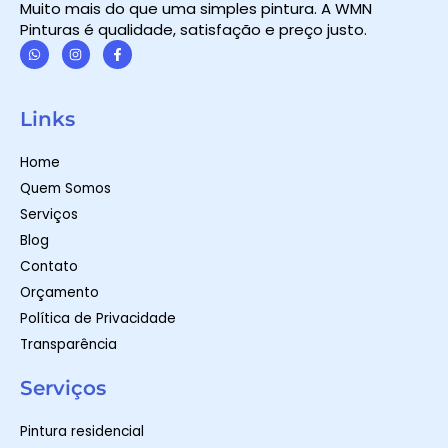
Muito mais do que uma simples pintura. A WMN
Pinturas é qualidade, satisfação e preço justo.
W
I
F
h
n
a
a
s
c
t
t
e
Links
s
a
b
a
g
o
p
r
o
Home
p
a
k
m
-
Quem Somos
f
Serviços
Blog
Contato
Orçamento
Política de Privacidade
Transparência
Serviços
Pintura residencial