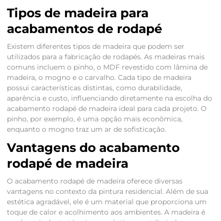
Tipos de madeira para
acabamentos de rodapé
Existem diferentes tipos de madeira que podem ser
utilizados para a fabricação de rodapés. As madeiras mais
comuns incluem o pinho, o MDF revestido com lâmina de
madeira, o mogno e o carvalho. Cada tipo de madeira
possui características distintas, como durabilidade,
aparência e custo, influenciando diretamente na escolha do
acabamento rodapé de madeira ideal para cada projeto. O
pinho, por exemplo, é uma opção mais econômica,
enquanto o mogno traz um ar de sofisticação.
Vantagens do acabamento
rodapé de madeira
O acabamento rodapé de madeira oferece diversas
vantagens no contexto da pintura residencial. Além de sua
estética agradável, ele é um material que proporciona um
toque de calor e acolhimento aos ambientes. A madeira é