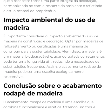
que o rodapé se torne uma parte integral da decoração,
harmonizando-se com o restante do ambiente e refletindo
o estilo pessoal do proprietário.
Impacto ambiental do uso de
madeira
É importante considerar o impacto ambiental do uso de
madeira na construção e decoração. Optar por madeiras de
reflorestamento ou certificadas é uma maneira de
contribuir para a sustentabilidade. Além disso, a madeira é
um material biodegradável e, quando tratada corretamente,
pode ter uma longa vida útil, reduzindo a necessidade de
substituições frequentes. Assim, o acabamento rodapé de
madeira pode ser uma escolha ecologicamente
responsável.
Conclusão sobre o acabamento
rodapé de madeira
O acabamento rodapé de madeira é uma escolha que
combina funcionalidade e estética, trazendo um toque