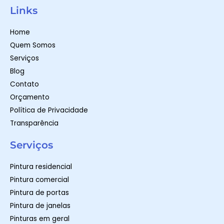
a
s
c
t
t
e
Links
s
a
b
a
g
o
p
r
o
Home
p
a
k
m
-
Quem Somos
f
Serviços
Blog
Contato
Orçamento
Política de Privacidade
Transparência
Serviços
Pintura residencial
Pintura comercial
Pintura de portas
Pintura de janelas
Pinturas em geral