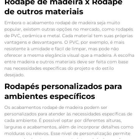
Rodapé de madeira x Rodapé
de outros materiais
Embora o acabamento rodapé de madeira seja muito
popular, existem outras opções no mercado, como rodapés
de PVC, cerâmica e metal. Cada material tem suas próprias
vantagens e desvantagens. O PVC, por exemplo, é mais
resistente à umidade e fácil de limpar, mas pode não
oferecer a mesma elegância visual que a madeira. A escolha
entre madeira e outros materiais deve ser feita com base
nas necessidades específicas do projeto e do estilo
desejado.
Rodapés personalizados para
ambientes específicos
Os acabamentos rodapé de madeira podem ser
personalizados para atender às necessidades específicas de
cada ambiente. É possível optar por diferentes alturas,
larguras e acabamentos, além de incorporar detalhes como
molduras ou relevos. Esse nível de personalização permite