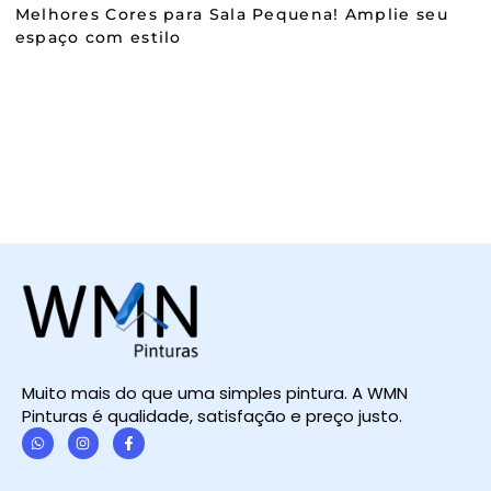
Melhores Cores para Sala Pequena! Amplie seu
espaço com estilo
Muito mais do que uma simples pintura. A WMN
Pinturas é qualidade, satisfação e preço justo.
W
I
F
h
n
a