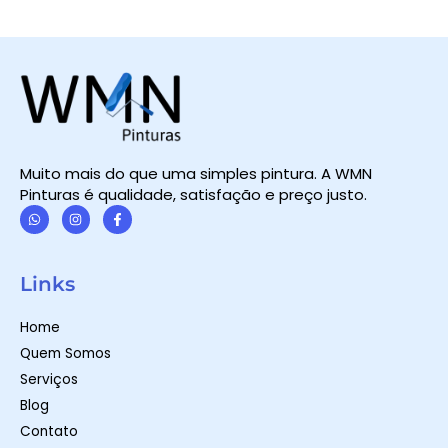
Muito mais do que uma simples pintura. A WMN
Pinturas é qualidade, satisfação e preço justo.
W
I
F
h
n
a
a
s
c
t
t
e
Links
s
a
b
a
g
o
p
r
o
Home
p
a
k
m
-
Quem Somos
f
Serviços
Blog
Contato