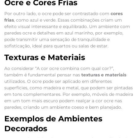
Ocre e Cores Frias
Por outro lado, o ocre pode ser contrastado com
cores
frias
, como azul e verde. Essas combinações criam um
efeito visual interessante e equilibrado. Um ambiente com
paredes ocre e detalhes em azul marinho, por exemplo,
pode transmitir uma sensação de tranquilidade e
sofisticação, ideal para quartos ou salas de estar.
Texturas e Materiais
Ao considerar “A cor ocre combina com qual cor?”,
também é fundamental pensar nas
texturas e materiais
utilizados. O ocre pode ser aplicado em diferentes
superfícies, como madeira e metal, que podem ser pintadas
em tons complementares. Por exemplo, móveis de madeira
em um tom mais escuro podem realçar a cor ocre nas
paredes, criando um ambiente coeso e bem planejado.
Exemplos de Ambientes
Decorados