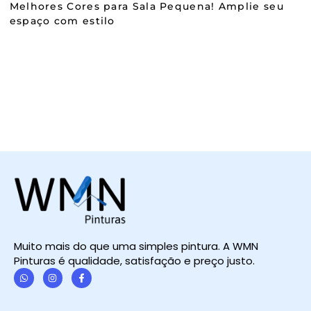
Melhores Cores para Sala Pequena! Amplie seu
espaço com estilo
Muito mais do que uma simples pintura. A WMN
Pinturas é qualidade, satisfação e preço justo.
W
I
F
h
n
a
a
s
c