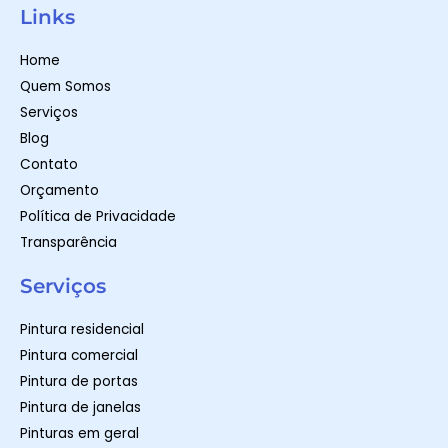
t
t
e
Links
s
a
b
a
g
o
p
r
o
Home
p
a
k
m
-
Quem Somos
f
Serviços
Blog
Contato
Orçamento
Política de Privacidade
Transparência
Serviços
Pintura residencial
Pintura comercial
Pintura de portas
Pintura de janelas
Pinturas em geral