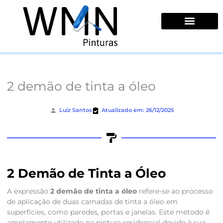
Ir
para
o
conteúdo
Quem Somos
2 demão de tinta a óleo
Luiz Santos
Atualizado em: 26/12/2025
2 Demão de Tinta a Óleo
A expressão
2 demão de tinta a óleo
refere-se ao processo
de aplicação de duas camadas de tinta a óleo em
superfícies, como paredes, portas e janelas. Este método é
amplamente utilizado na pintura residencial devido à sua