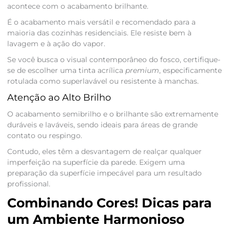
acontece com o acabamento brilhante.
É o acabamento mais versátil e recomendado para a
maioria das cozinhas residenciais. Ele resiste bem à
lavagem e à ação do vapor.
Se você busca o visual contemporâneo do fosco, certifique-
se de escolher uma tinta acrílica
premium
, especificamente
rotulada como superlavável ou resistente à manchas.
Atenção ao Alto Brilho
O acabamento semibrilho e o brilhante são extremamente
duráveis e laváveis, sendo ideais para áreas de grande
contato ou respingo.
Contudo, eles têm a desvantagem de realçar qualquer
imperfeição na superfície da parede. Exigem uma
preparação da superfície impecável para um resultado
profissional.
Combinando Cores! Dicas para
um Ambiente Harmonioso