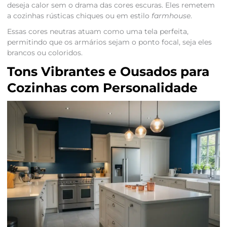
deseja calor sem o drama das cores escuras. Eles remetem
a cozinhas rústicas chiques ou em estilo
farmhouse
.
Essas cores neutras atuam como uma tela perfeita,
permitindo que os armários sejam o ponto focal, seja eles
brancos ou coloridos.
Tons Vibrantes e Ousados para
Cozinhas com Personalidade