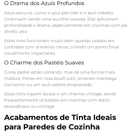
O Drama dos Azuis Profundos
Azuis escuros, como o azul-petróleo e o azul-cobalto,
continuam sendo uma escolha luxuosa. Eles adicionam
profundidade e drama, especialmente em cozinhas com pé-
direito alto.
Estes tons funcionam muito bem quando usados em
contraste com armários claros, criando um ponto focal
visualmente impactante.
O Charme dos Pastéis Suaves
Cores pastel estão voltando, mas de uma forma mais
madura. Pense em rosa
blush
sutil, amarelo-manteiga
claríssimo ou um azul-celeste empoeirado.
Esses tons trazem leveza e um charme
vintage
, sendo
frequentemente utilizados em cozinhas com estilo
escandinavo ou
cottage
.
Acabamentos de Tinta Ideais
para Paredes de Cozinha