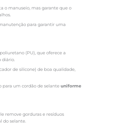
ita o manuseio, mas garante que o
alhos.
e manutenção para garantir uma
poliuretano (PU), que oferece a
 diário.
cador de silicone) de boa qualidade,
do para um cordão de selante
uniforme
ele remove gorduras e resíduos
l do selante.