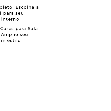
leto! Escolha a
al para seu
 interno
Cores para Sala
 Amplie seu
m estilo