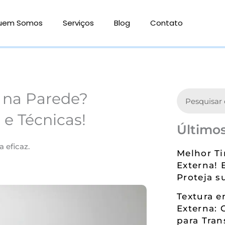
uem Somos
Serviços
Blog
Contato
Search
 na Parede?
 e Técnicas!
Últimos
 eficaz.
Melhor Ti
Externa! 
Proteja s
Textura 
Externa: 
para Tran