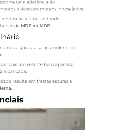
mprometer a aderência do
amentos e descascamentos indesejados.
a primeira vítima, sofrendo
chapas de
MDF ou MDP
.
inário
mentos e gordura se acumulem na
a
.
el, pois um selante bem aplicado
o
à bancada.
idade resulta em frestas escuras e
derna
.
nciais