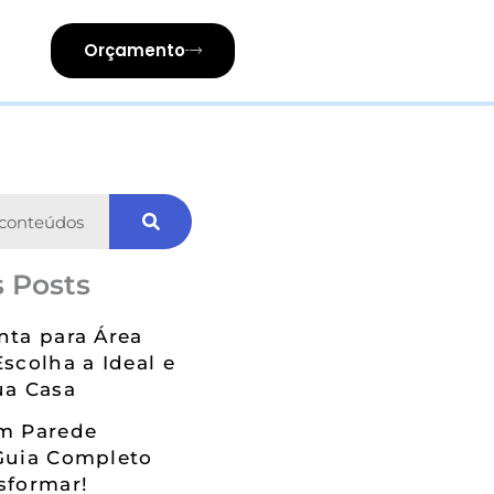
Orçamento
 Posts
nta para Área
Escolha a Ideal e
ua Casa
em Parede
Guia Completo
sformar!