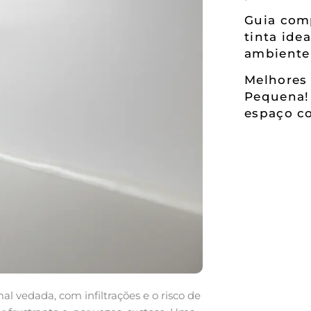
Guia comp
tinta ide
ambiente
Melhores 
Pequena!
espaço co
al vedada, com infiltrações e o risco de