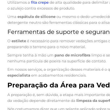
Utilizamos a
fita crepe
de alta qualidade para delimitar 
o azulejo contra excessos de produto.
Uma
espátula de silicone
ou mesmo o dedo umedecido
detergente neutro são ferramentas clássicas para o alisa
Ferramentas de suporte e segura
O
estilete
é necessário para remover vedações antigas 
preparando o terreno para o novo material.
Sempre tenha à mão um
pano de microfibra
limpo e se
nenhuma partícula de poeira na superfície de contato.
Em nossos serviços, a organização desses materiais é o
especialista
em acabamentos residenciais.
Preparação da Área para Ve
A preparação é, sem dúvida, a etapa mais importante de 
da vedação depende diretamente da
limpeza da superf
Nós costumamos dizer que um selante aplicado sobre su