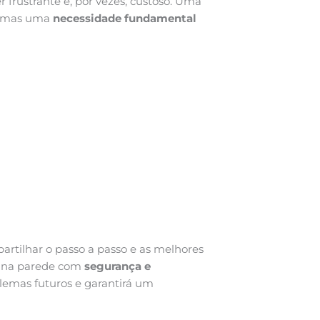
 frustrante e, por vezes, custoso. Uma
, mas uma
necessidade fundamental
rtilhar o passo a passo e as melhores
ha na parede com
segurança e
blemas futuros e garantirá um