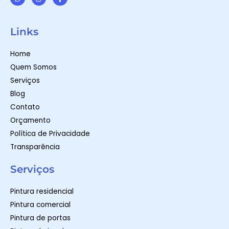
W
I
F
h
n
a
a
s
c
t
t
e
Links
s
a
b
a
g
o
p
r
o
Home
p
a
k
m
-
Quem Somos
f
Serviços
Blog
Contato
Orçamento
Política de Privacidade
Transparência
Serviços
Pintura residencial
Pintura comercial
Pintura de portas