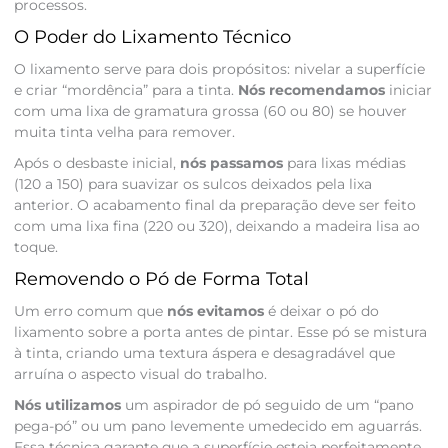
processos.
O Poder do Lixamento Técnico
O lixamento serve para dois propósitos: nivelar a superfície
e criar “mordência” para a tinta.
Nós recomendamos
iniciar
com uma lixa de gramatura grossa (60 ou 80) se houver
muita tinta velha para remover.
Após o desbaste inicial,
nós passamos
para lixas médias
(120 a 150) para suavizar os sulcos deixados pela lixa
anterior. O acabamento final da preparação deve ser feito
com uma lixa fina (220 ou 320), deixando a madeira lisa ao
toque.
Removendo o Pó de Forma Total
Um erro comum que
nós evitamos
é deixar o pó do
lixamento sobre a porta antes de pintar. Esse pó se mistura
à tinta, criando uma textura áspera e desagradável que
arruína o aspecto visual do trabalho.
Nós utilizamos
um aspirador de pó seguido de um “pano
pega-pó” ou um pano levemente umedecido em aguarrás.
Essa técnica garante que a superfície esteja perfeitamente