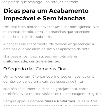
da parede que respingou no teto já finalizado.
Dicas para um Acabamento
Impecável e Sem Manchas
Um teto bem pintado deve ter uma cor homogênea, livre
de marcas de rolo, listras ou manchas que aparecem
quando a luz incide sobre ele.
Alcançar esse acabamento “de fábrica” exige atenção a
detalhes que vão além da simples aplicação da tinta.
Nós baseamos nosso sucesso em três pilares:
uniformidade, controle e tempo
.
O Segredo das Camadas Finas
Um erro comum é tentar cobrir o teto em apenas uma
demão, aplicando uma camada espessa de tinta.
Isso não só aumenta o risco de gotejamento, como
também leva a marcas visíveis de rolo e secagem irregular.
Sempre aplique demãos
finas e uniformes
. Duas ou três
demãos finas oferecem uma cobertura e um acabamento